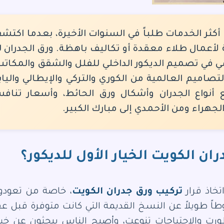
كثر الخدمات طلباً في السنوات الأخيرة، بعدما اكتش
 لأعمال طلاء معقدة أو تكاليف باهظة. ورق الجدران لم
 في تصميم الديكور الداخلي للفلل والشقق والمكاتب 
لتصاميم العالمية من الكوري والتركي والإيطالي وال
أنواع الجدران وأشكال ورق الحائط، وأسعار تناف
هراء ومن الأحمدي إلى مبارك الكبير.
ان الكويت الخيار الأول للديكور؟
تخاذ قرار
تركيب ورق جدران الكويت
، خاصة من تعودوا
ً طويلاً عن النسخ القديمة التي كانت متوفرة قبل عق
ورت والاحتياجات تنوعت، وأصبح الناس يبحثون عن خيا