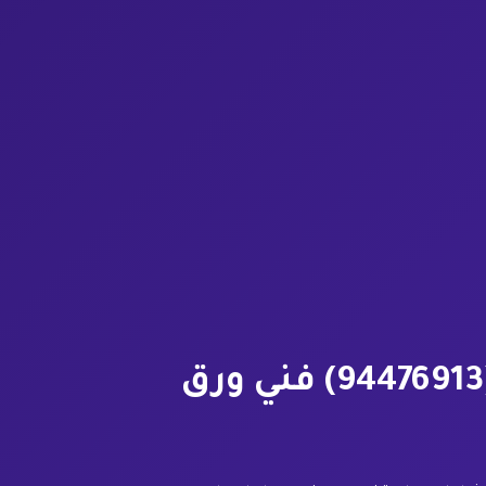
تركيب ورق جدران الكويت (94476913) فني ورق