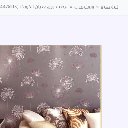
الرئيسية
»
ورق جدران
»
تركيب ورق جدران الكويت (94476913) فني ورق حوائط الكويت