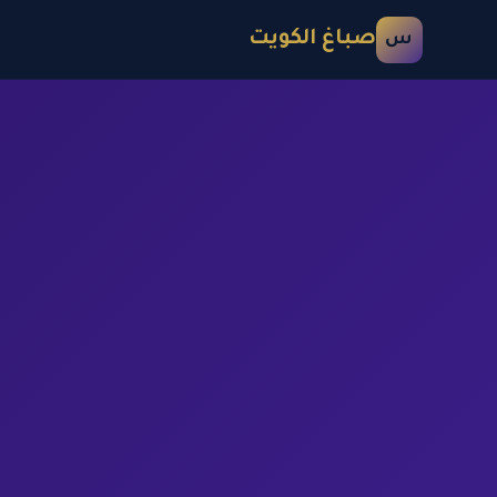
صباغ الكويت
س