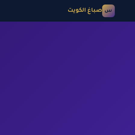
صباغ الكويت
س