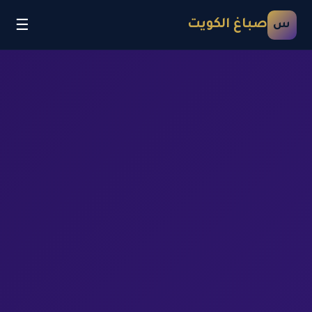
☰
صباغ الكويت
س