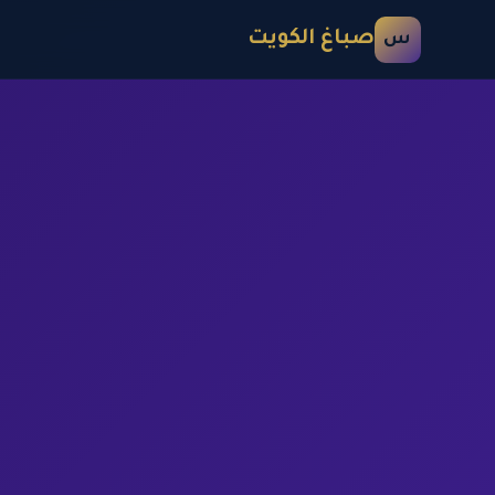
صباغ الكويت
س