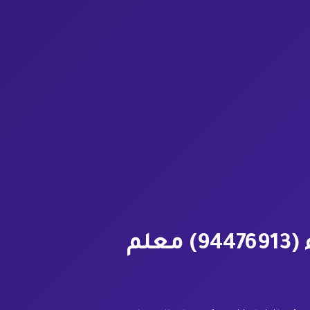
تركيب ورق جدران بالجهراء (94476913) معلم