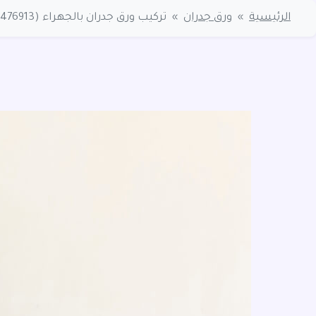
الرئيسية
»
ورق جدران
»
تركيب ورق جدران بالجهراء (94476913) معلم ورق حائط الجهراء رخيص