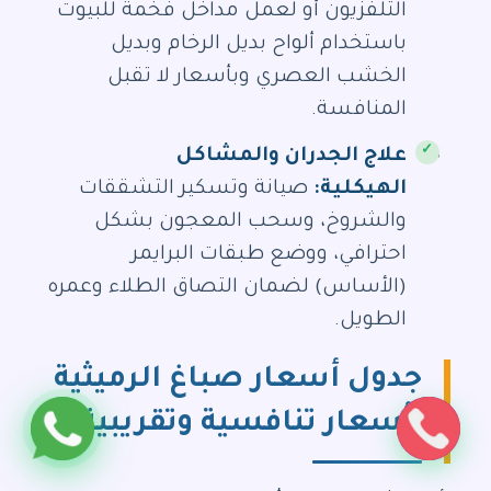
التلفزيون أو لعمل مداخل فخمة للبيوت
باستخدام ألواح بديل الرخام وبديل
الخشب العصري وبأسعار لا تقبل
المنافسة.
علاج الجدران والمشاكل
الهيكلية:
صيانة وتسكير التشققات
والشروخ، وسحب المعجون بشكل
احترافي، ووضع طبقات البرايمر
(الأساس) لضمان التصاق الطلاء وعمره
الطويل.
جدول أسعار صباغ الرميثية
(أسعار تنافسية وتقريبية)