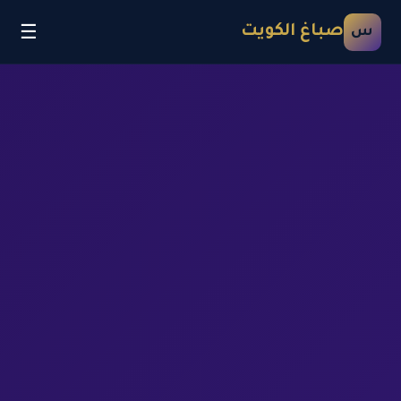
☰
صباغ الكويت
س